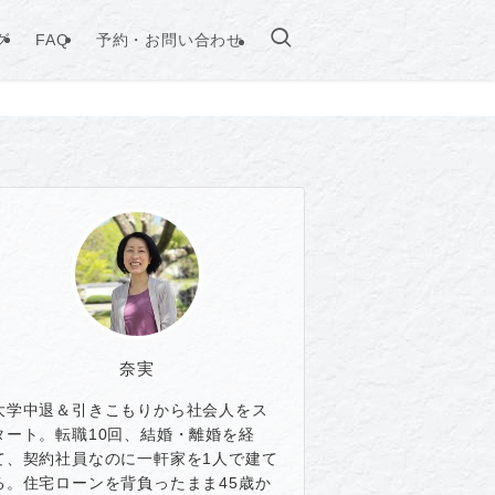
グ
FAQ
予約・お問い合わせ
奈実
大学中退＆引きこもりから社会人をス
タート。転職10回、結婚・離婚を経
て、契約社員なのに一軒家を1人で建て
る。住宅ローンを背負ったまま45歳か