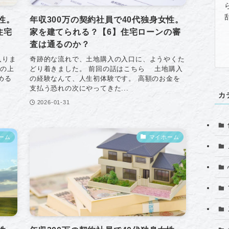
性。
年収300万の契約社員で40代独身女性。
住宅
家を建てられる？【6】住宅ローンの審
査は通るのか？
入りま
奇跡的な流れで、土地購入の入口に、ようやくた
地の上
どり着きました。 前回の話はこちら 土地購入
める
の経験なんて、人生初体験です。 高額のお金を
支払う恐れの次にやってきた...
カ
2026-01-31
ーム
マイホーム