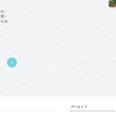
のか。
金額、
考え込
1
アーカイブ