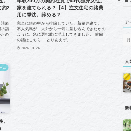
性。
年収300万の契約社員で40代独身女性。
て約2
家を建てられる？【4】注文住宅の諸費
用に撃沈。諦める？
ア
、諸経
完全に頭の中から排除していた、新築戸建て。
回の話
不人気馬が、大外から一気に差し込んできたかの
いたの
ように、急に選択肢に浮上してきました。 前回
ア
の話はこちら とりあえず、...
ー
2026-01-26
カ
イ
人
ブ
ーム
新
性。
ョ