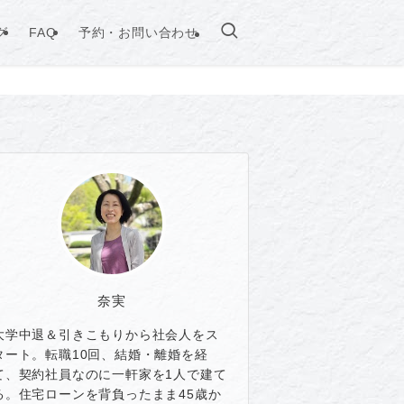
グ
FAQ
予約・お問い合わせ
奈実
大学中退＆引きこもりから社会人をス
タート。転職10回、結婚・離婚を経
て、契約社員なのに一軒家を1人で建て
る。住宅ローンを背負ったまま45歳か