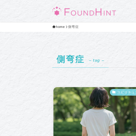
home
側弯症
側弯症
– tag –
スピリチュ