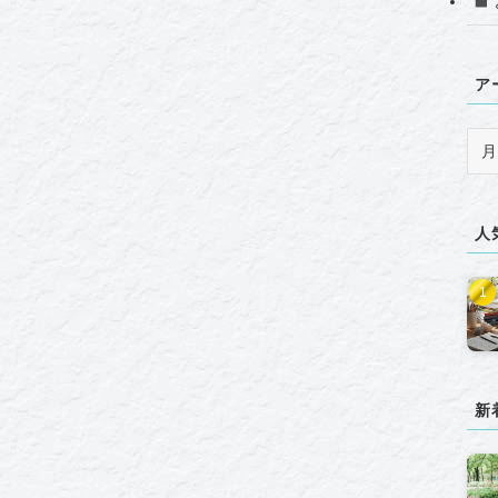
ア
ア
ー
カ
イ
人
ブ
新