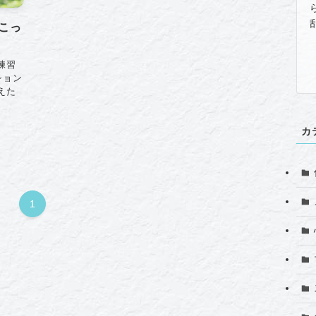
こっ
練習
ション
えた
カ
1