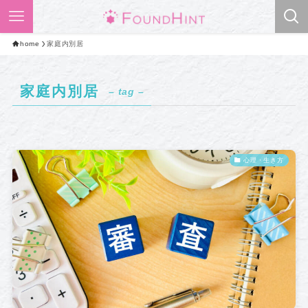
home
家庭内別居
家庭内別居
– tag –
心理・生き方