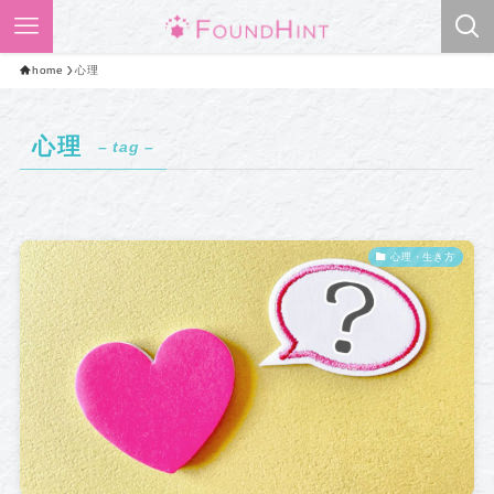
home
心理
心理
– tag –
心理・生き方