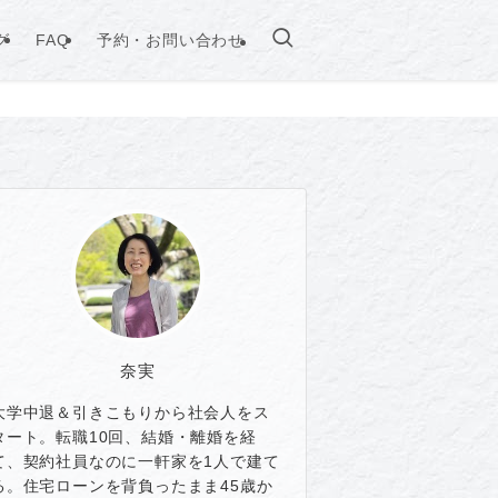
グ
FAQ
予約・お問い合わせ
奈実
大学中退＆引きこもりから社会人をス
タート。転職10回、結婚・離婚を経
て、契約社員なのに一軒家を1人で建て
る。住宅ローンを背負ったまま45歳か