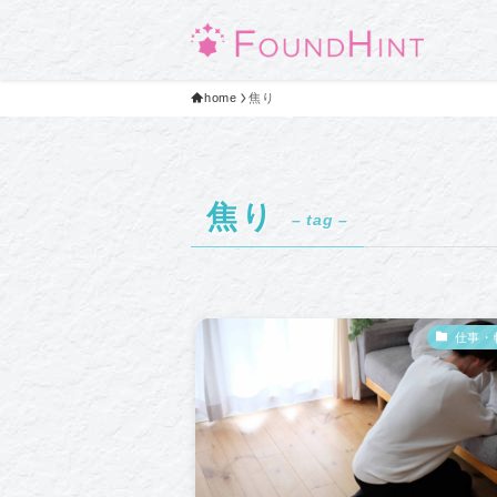
home
焦り
焦り
– tag –
仕事・