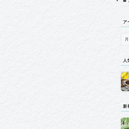
ア
ア
ー
カ
イ
人
ブ
新