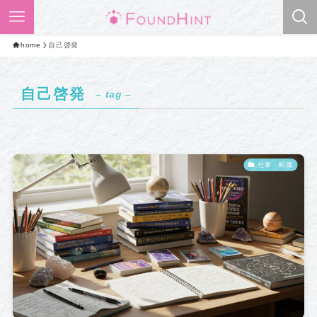
home
自己啓発
自己啓発
– tag –
仕事・転職