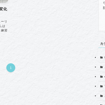
変化
ヒーリ
んは
、練習
カ
1