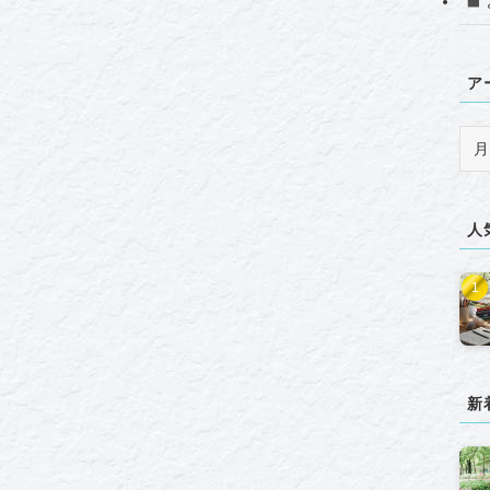
ア
ア
ー
カ
イ
人
ブ
新