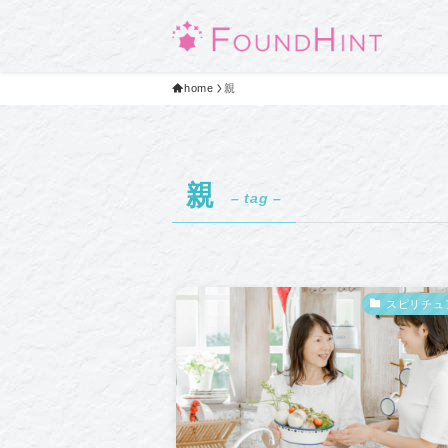
home
親
親
– tag –
スピリチュ