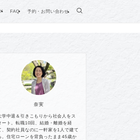
グ
FAQ
予約・お問い合わせ
奈実
大学中退＆引きこもりから社会人をス
タート。転職10回、結婚・離婚を経
て、契約社員なのに一軒家を1人で建て
る。住宅ローンを背負ったまま45歳か