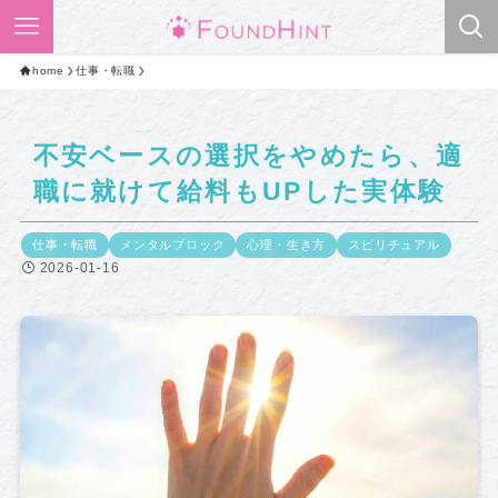
home
仕事・転職
不安ベースの選択をやめたら、適
職に就けて給料もUPした実体験
仕事・転職
メンタルブロック
心理・生き方
スピリチュアル
2026-01-16