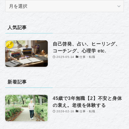
ア
ー
カ
イ
人気記事
ブ
自己啓発、占い、ヒーリング、
コーチング、心理学 etc.
2025-05-14
仕事・転職
新着記事
45歳で3年無職【2】不安と身体
の衰え。老後を体験する
2026-02-16
仕事・転職