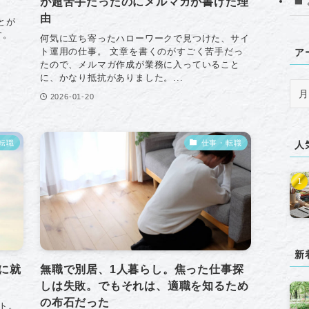
が超苦手だったのにメルマガが書けた理
由
とが
す。
何気に立ち寄ったハローワークで見つけた、サイ
。
ト運用の仕事。 文章を書くのがすごく苦手だっ
ア
たので、メルマガ作成が業務に入っていること
に、かなり抵抗がありました。...
ア
2026-01-20
ー
カ
イ
転職
仕事・転職
人
ブ
新
に就
無職で別居、1人暮らし。焦った仕事探
しは失敗。でもそれは、適職を知るため
の布石だった
ト。