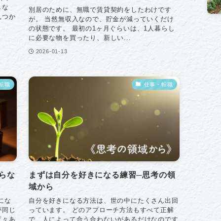
しな
別居のために、無職で賃貸契約をしたわけです
見つか
が。 当然無収入なので、貯金が減っていくだけ
の状態です。 最初の1ヶ月ぐらいは、1人暮らし
に必要な物を買ったり、新しい...
2026-01-13
転職
仕事・転職
らな
まずは自分を好きになる練習─思考の領
域から
にな
自分を好きになる方法は、世の中にたくさん出回
が同じ
っています。 どのアプローチ方法もすべて正解
度々あ
で、人によって合う合わないがあるだけなのです