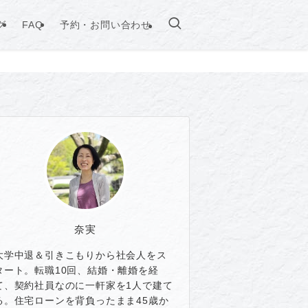
グ
FAQ
予約・お問い合わせ
奈実
大学中退＆引きこもりから社会人をス
タート。転職10回、結婚・離婚を経
て、契約社員なのに一軒家を1人で建て
る。住宅ローンを背負ったまま45歳か