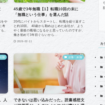
衰
45歳で3年無職【1】転職10回の末に
「無職という仕事」を選んだ話
職をや
20代にバイトからスタートし、転職を繰り返すこ
に考
と約10回。 40歳から勤めはじめた会社が、よう
ても、
やく最後の職場になるかと思っていたのですが、
働き初めて3年目ぐらいから...
2026-02-11
カ
転職
仕事・転職
、人
できないは思い込みだった。読書感想文