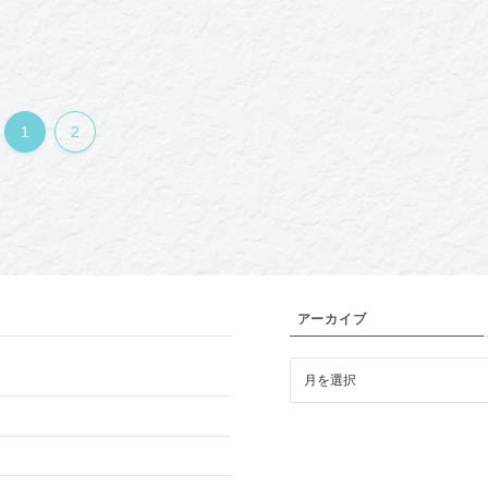
1
2
アーカイブ
ア
ー
カ
イ
ブ