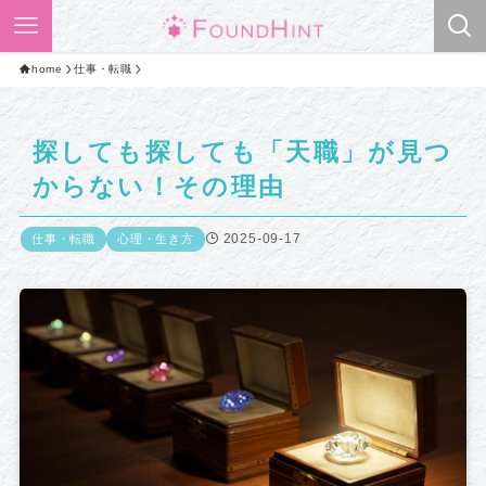
home
仕事・転職
探しても探しても「天職」が見つ
からない！その理由
2025-09-17
仕事・転職
心理・生き方