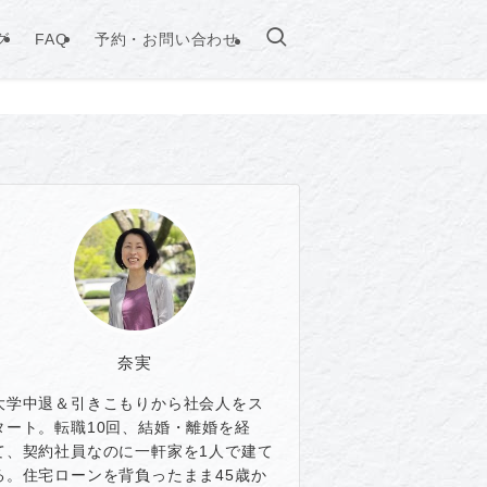
グ
FAQ
予約・お問い合わせ
奈実
大学中退＆引きこもりから社会人をス
タート。転職10回、結婚・離婚を経
て、契約社員なのに一軒家を1人で建て
る。住宅ローンを背負ったまま45歳か