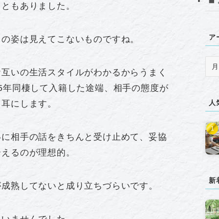
こともありました。
ア
当の姿は見えてこないものですね。
ア
お互いの生活スタイルがわかるからうまく
ー
カ
5年同棲して入籍した途端、相手の態度が
イ
も耳にします。
人
ブ
いに相手の話をきちんと受け止めて、妥協
合えるのが理想的。
新
が成熟してないと成り立ちづらいです。
ていませんでした。