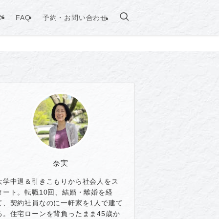
グ
FAQ
予約・お問い合わせ
奈実
大学中退＆引きこもりから社会人をス
タート。転職10回、結婚・離婚を経
て、契約社員なのに一軒家を1人で建て
る。住宅ローンを背負ったまま45歳か