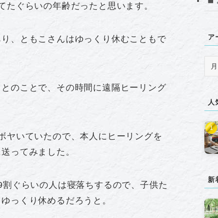
てたぐらいの年齢だったと思います。
ア
あり、ともこさんはゆっくり休むこともで
ア
ー
カ
うとのことで、その時間に遠隔ヒーリング
イ
人
ブ
ボヤいていたので、本人にヒーリングを
に送ってみました。
新
9割ぐらいの人は寝落ちするので、子供た
もゆっくり休めるだろうと。